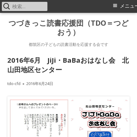
検
メ
メニュ
索:
イ
コ
つづきっこ読書応援団（TDO＝つど
ン
おう）
ン
テ
メ
ン
都筑区の子どもの読書活動を応援する会です
ツ
ニ
2016年6月 JiJi・BaBaおはなし会 北
へ
山田地区センター
ス
ュ
キ
ー
作
公
tdo-cfd
2016年6月24日
ッ
成
開
プ
者
日