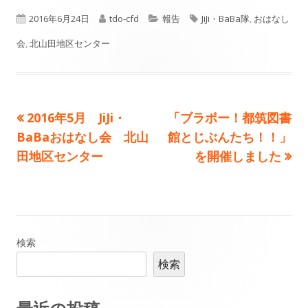
公
作
カ
タ
2016年6月24日
tdo-cfd
報告
JiJi・BaBa隊
,
おはなし
開
成
テ
グ
会
,
北山田地区センター
日
者
ゴ
リ
前
次
2016年5月 JiJi・
「ブラボー！都筑図書
投
ー
の
の
BaBaおはなし会 北山
館とじぶんたち！！」
稿
記
記
田地区センター
を開催しました
事:
事:
ナ
ビ
ゲ
メ
検索
検索
ー
イ
シ
ン