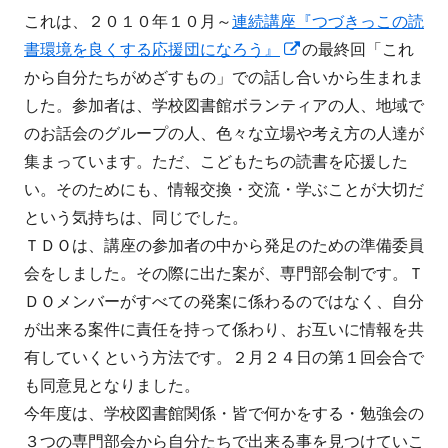
これは、２０１０年１０月～
連続講座『つづきっこの読
新
書環境を良くする応援団になろう』
の最終回「これ
し
から自分たちがめざすもの」での話し合いから生まれま
い
した。参加者は、学校図書館ボランティアの人、地域で
ウ
のお話会のグループの人、色々な立場や考え方の人達が
ィ
集まっています。ただ、こどもたちの読書を応援した
ン
い。そのためにも、情報交換・交流・学ぶことが大切だ
ド
という気持ちは、同じでした。
ウ
ＴＤＯは、講座の参加者の中から発足のための準備委員
で
会をしました。その際に出た案が、専門部会制です。Ｔ
開
ＤＯメンバーがすべての発案に係わるのではなく、自分
き
が出来る案件に責任を持って係わり、お互いに情報を共
ま
有していくという方法です。２月２４日の第１回会合で
す
も同意見となりました。
今年度は、学校図書館関係・皆で何かをする・勉強会の
３つの専門部会から自分たちで出来る事を見つけていこ