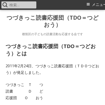
検
メ
メニュ
索:
イ
コ
つづきっこ読書応援団（TDO＝つど
ン
おう）
ン
テ
メ
ン
都筑区の子どもの読書活動を応援する会です
ツ
ニ
つづきっこ読書応援団（TDO＝つどお
へ
う）とは
ス
ュ
キ
ー
2011年2月24日、つづきっこ読書応援団（ＴＤＯつどお
ッ
う）が発足しました。
プ
つづきっこ Ｔ つ
読書 Ｄ ど
応援団 Ｏ おう