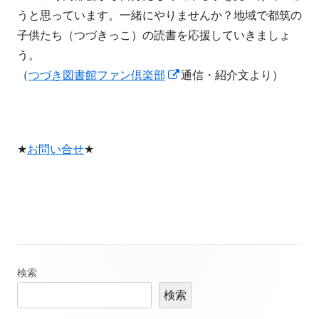
うと思っています。一緒にやりませんか？地域で都筑の
子供たち（つづきっこ）の読書を応援していきましょ
う。
新
（
つづき図書館ファン倶楽部
通信・紹介文より）
し
い
ウ
★
お問い合せ
★
ィ
ン
ド
ウ
で
開
メ
検索
き
ま
検索
イ
す